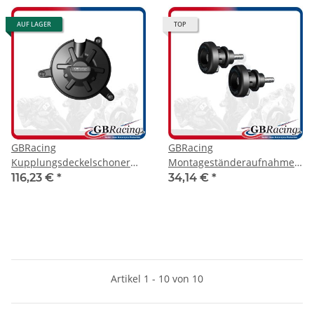
AUF LAGER
TOP
GBRacing
GBRacing
Kupplungsdeckelschoner
Montageständeraufnahme
Aprilia RSV4 09-26
mit Protektor M6
116,23 €
*
34,14 €
*
Artikel 1 - 10 von 10