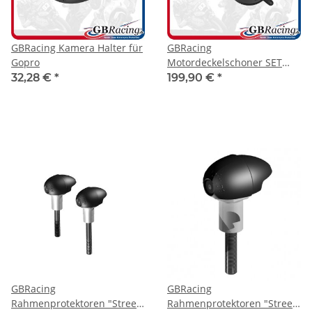
GBRacing Kamera Halter für
GBRacing
Gopro
Motordeckelschoner SET
Aprilia RSV4 09-19
32,28 €
*
199,90 €
*
GBRacing
GBRacing
Rahmenprotektoren "Street"
Rahmenprotektoren "Street"