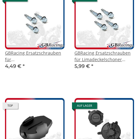
GBRacing Ersatzschrauben
GBRacing Ersatzschrauben
für
für Limadeckelschoner
Kupplungsdeckelschoner
Aprilia RSV4 09-20
4,49 €
*
5,99 €
*
Aprilia RSV4 09-23
TOP
AUF LAGER