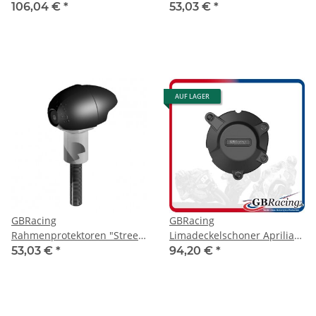
(Bullet Slider) Aprilia Tuona
(Bullet Slider) Aprilia Tuona
106,04 €
*
53,03 €
*
V4R 2011-
V4R 2011- links
AUF LAGER
GBRacing
GBRacing
Rahmenprotektoren "Street"
Limadeckelschoner Aprilia
(Bullet Slider) Aprilia Tuona
RSV4 09-20
53,03 €
*
94,20 €
*
V4R 2011- rechts