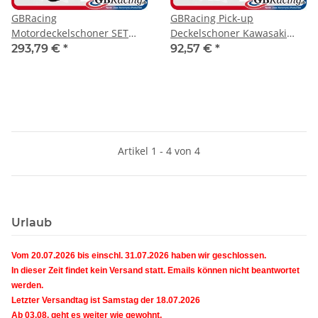
GBRacing
GBRacing Pick-up
Motordeckelschoner SET
Deckelschoner Kawasaki
Kawasaki Z1000 11- /
Z1000 11- / Z1000SX 11- /
293,79 €
*
92,57 €
*
Z1000SX 11- / Versys 1000
Versys 1000 11-24 / Ninja
11-24 / Ninja 1000SX
1000SX
Artikel 1 - 4 von 4
Urlaub
Vom 20.07.2026 bis einschl. 31.07.2026 haben wir geschlossen.
In dieser Zeit findet kein Versand statt. Emails können nicht beantwortet
werden.
Letzter Versandtag ist Samstag der 18.07.2026
Ab 03.08. geht es weiter wie gewohnt.