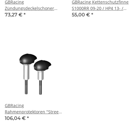
GBRacing
GBRacing Kettenschutzfinne
Zündungsdeckelschoner
S1000RR 09-20 / HP4 13- /
BMW S1000RR 09-18 / BMW
S1000R / S1000XR
73,27 €
*
55,00 €
*
HP4 13- / BMW S1000R 14- /
Bimota BB3 14-
GBRacing
Rahmenprotektoren "Street"
BMW S1000R 17-20
106,04 €
*