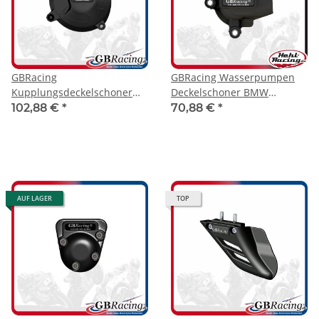
GBRacing
GBRacing Wasserpumpen
Kupplungsdeckelschoner
Deckelschoner BMW
BMW S1000RR 17-18 / BMW
S1000RR 09-18 / BMW
102,88 €
*
70,88 €
*
S1000XR 15- / S1000R 17-
S1000R 14-20 / S1000 XR 15-
19
AUF LAGER
TOP