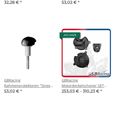
(Bullet Slider) BMW S1000R
32,28 €
*
53,02 €
*
17-20 links
AUF LAGER
GBRacing
GBRacing
Rahmenprotektoren "Street"
Motordeckelschoner SET
(Bullet Slider) BMW S1000R
BMW S1000RR 17- / S1000XR
53,02 €
*
253,03 € -
310,23 €
*
17-20 rechts
15- / S1000R 17-