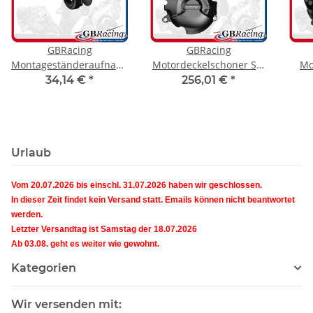
GBRacing
GBRacing
Montageständeraufnahme
Motordeckelschoner Set
Mo
mit Protektor M10 x 1,25
Z800 13-17
Kawa
34,14 €
*
256,01 €
*
Urlaub
Vom 20.07.2026 bis einschl. 31.07.2026 haben wir geschlossen.
In dieser Zeit findet kein Versand statt. Emails können nicht beantwortet
werden.
Letzter Versandtag ist Samstag der 18.07.2026
Ab 03.08. geht es weiter wie gewohnt.
Kategorien
Wir versenden mit: