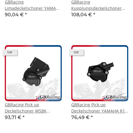
GBRacing
GBRacing
Limadeckelschoner YAMAHA
Kupplungsdeckelschoner
R1 15-25
YAMAHA R1 15-25
90,04 €
*
108,04 €
*
TOP
TOP
GBRacing Pick up
GBRacing Pick up
Deckelschoner WSBK
Deckelschoner YAMAHA R1
YAMAHA R1 15-25
15-25
93,71 €
*
76,49 €
*