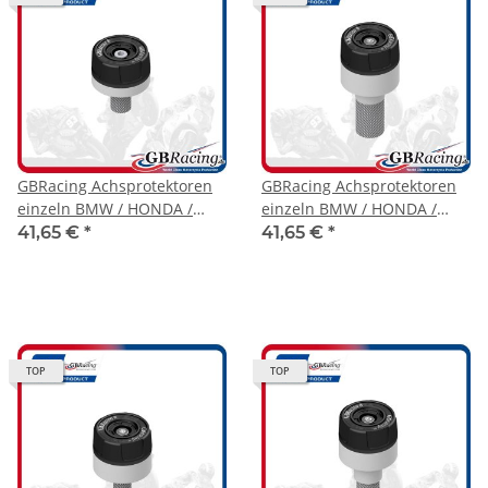
GBRacing Achsprotektoren
GBRacing Achsprotektoren
einzeln BMW / HONDA /
einzeln BMW / HONDA /
SUZUKI / YAMAHA ( bitte
SUZUKI / YAMAHA ( bitte
41,65 €
*
41,65 €
*
Modellzuordnung beachten
Modellzuordnung beachten
)
)
TOP
TOP