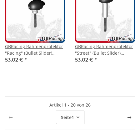
GBRacing Rahmenprotektor
GBRacing Rahmenprotektor
"Racing" (Bullet Slider)
"Street" (Bullet Slider)
Yamaha R1 2015- rechts
Yamaha R1 2015- / MT-10
53,02 €
*
53,02 €
*
16- links
Artikel 1 - 20 von 26
Seite
1