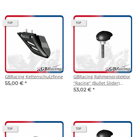
TOP
TOP
GBRacing Kettenschutzfinne
GBRacing Rahmenprotektor
"Racing" (Bullet Slider)
55,00 €
*
Yamaha R1 2015- links
53,02 €
*
TOP
TOP