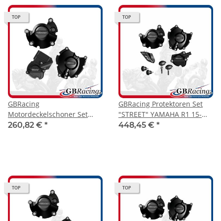
TOP
TOP
GBRacing
GBRacing Protektoren Set
Motordeckelschoner Set
"STREET" YAMAHA R1 15-
"RACE" YAMAHA R1 15-25
RN32
260,82 €
*
448,45 €
*
TOP
TOP