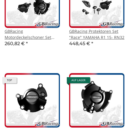
GBRacing
GBRacing Protektoren Set
Motordeckelschoner Set
"Race" YAMAHA R1 15- RN32
YAMAHA R1 15-25
260,82 €
*
448,45 €
*
TOP
AUF LAGER