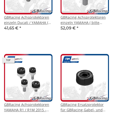
GBRacing Achsprotektoren
GBRacing Achsprotektoren
einzeln Ducati / YAMAHA (
einzeln YAMAHA ( bitte
bitte Modellzuordnung
Modellzuordnung beachten
41,65 €
*
52,09 €
*
beachten )
)
TOP
GBRacing Achsprotektoren
GBRacing Ersatzprotektor
YAMAHA R1 / R1M 2015 -
für GBRacing Gabel- und