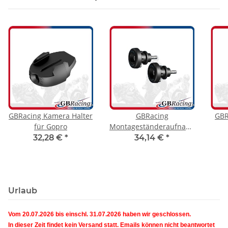
GBRacing Kamera Halter
GBRacing
GBR
für Gopro
Montageständeraufnahme
mit Protektor M6
Kupp
32,28 €
*
34,14 €
*
Yam
Urlaub
Vom 20.07.2026 bis einschl. 31.07.2026 haben wir geschlossen.
In dieser Zeit findet kein Versand statt. Emails können nicht beantwortet