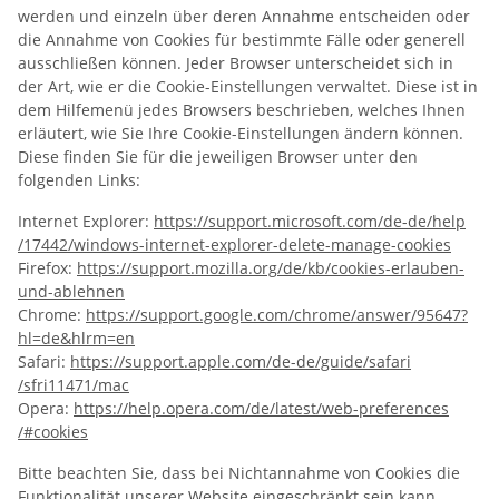
werden und einzeln über deren Annahme entscheiden oder
die Annahme von Cookies für bestimmte Fälle oder generell
ausschließen können. Jeder Browser unterscheidet sich in
der Art, wie er die Cookie-Einstellungen verwaltet. Diese ist in
dem Hilfemenü jedes Browsers beschrieben, welches Ihnen
erläutert, wie Sie Ihre Cookie-Einstellungen ändern können.
Diese finden Sie für die jeweiligen Browser unter den
folgenden Links:
Internet Explorer:
https://support.microsoft.com
/de-de
/help
/17442
/windows-internet-explorer-delete-manage-cookies
Firefox:
https://support.mozilla.org
/de
/kb
/cookies-erlauben-
und-ablehnen
Chrome:
https://support.google.com
/chrome
/answer
/95647
?
hl=de
&hlrm=en
Safari:
https://support.apple.com
/de-de
/guide
/safari
/sfri11471
/mac
Opera:
https://help.opera.com
/de
/latest
/web-preferences
/#cookies
Bitte beachten Sie, dass bei Nichtannahme von Cookies die
Funktionalität unserer Website eingeschränkt sein kann.