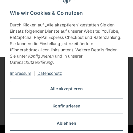
powered by
Wie wir Cookies & Co nutzen
Durch Klicken auf „Alle akzeptieren“ gestatten Sie den
Einsatz folgender Dienste auf unserer Website: YouTube,
ReCaptcha, PayPal Express Checkout und Ratenzahlung.
Sie können die Einstellung jederzeit ändern
(Fingerabdruck-Icon links unten). Weitere Details finden
Sie unter
Konfigurieren
und in unserer
Datenschutzerklärung
.
Rechtliches
Impressum
|
Datenschutz
Mein Konto
Alle akzeptieren
Konfigurieren
Vertrag widerrufen
* Alle Preise inkl. gesetzlicher USt., zzgl.
Versand
Ablehnen
Besucherzähler: 2096556
Ust.-Id.Nr. DE 236 259 863