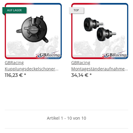
AUF LAGER
TOP
GBRacing
GBRacing
Kupplungsdeckelschoner
Montageständeraufnahme
Aprilia RSV4 09-26
mit Protektor M6
116,23 €
*
34,14 €
*
Artikel 1 - 10 von 10