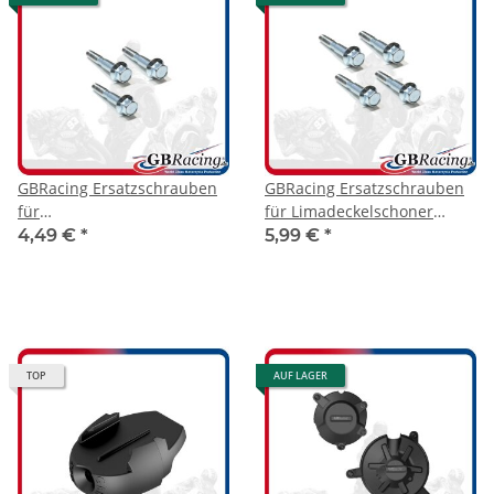
GBRacing Ersatzschrauben
GBRacing Ersatzschrauben
für
für Limadeckelschoner
Kupplungsdeckelschoner
Aprilia RSV4 09-20
4,49 €
*
5,99 €
*
Aprilia RSV4 09-23
TOP
AUF LAGER