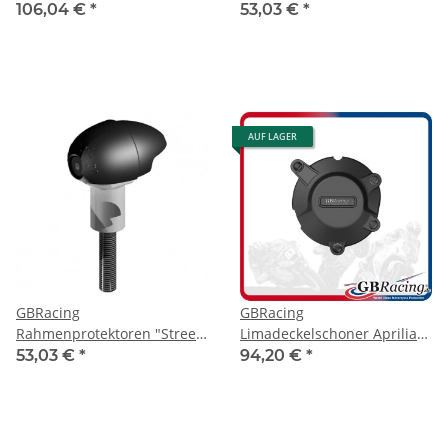
(Bullet Slider) Aprilia Tuona
(Bullet Slider) Aprilia Tuona
106,04 €
*
53,03 €
*
V4R 2011-
V4R 2011- links
AUF LAGER
GBRacing
GBRacing
Rahmenprotektoren "Street"
Limadeckelschoner Aprilia
(Bullet Slider) Aprilia Tuona
RSV4 09-20
53,03 €
*
94,20 €
*
V4R 2011- rechts