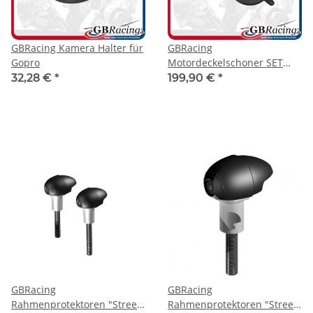
GBRacing Kamera Halter für
GBRacing
Gopro
Motordeckelschoner SET
Aprilia RSV4 09-19
32,28 €
*
199,90 €
*
GBRacing
GBRacing
Rahmenprotektoren "Street"
Rahmenprotektoren "Street"