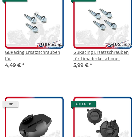
GBRacing Ersatzschrauben
GBRacing Ersatzschrauben
für
für Limadeckelschoner
Kupplungsdeckelschoner
Aprilia RSV4 09-20
4,49 €
*
5,99 €
*
Aprilia RSV4 09-23
TOP
AUF LAGER