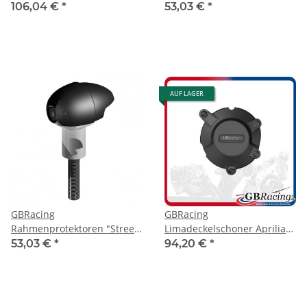
(Bullet Slider) Aprilia Tuona
(Bullet Slider) Aprilia Tuona
106,04 €
*
53,03 €
*
V4R 2011-
V4R 2011- links
AUF LAGER
GBRacing
GBRacing
Rahmenprotektoren "Street"
Limadeckelschoner Aprilia
(Bullet Slider) Aprilia Tuona
RSV4 09-20
53,03 €
*
94,20 €
*
V4R 2011- rechts