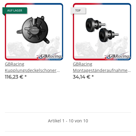
AUF LAGER
TOP
GBRacing
GBRacing
Kupplungsdeckelschoner
Montageständeraufnahme
Aprilia RSV4 09-26
mit Protektor M6
116,23 €
*
34,14 €
*
Artikel 1 - 10 von 10