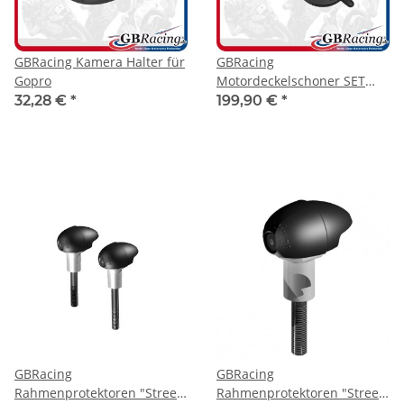
GBRacing Kamera Halter für
GBRacing
Gopro
Motordeckelschoner SET
Aprilia RSV4 09-19
32,28 €
*
199,90 €
*
GBRacing
GBRacing
Rahmenprotektoren "Street"
Rahmenprotektoren "Street"