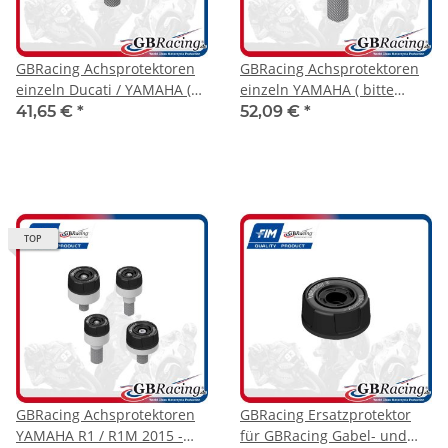
GBRacing Achsprotektoren
GBRacing Achsprotektoren
einzeln Ducati / YAMAHA (
einzeln YAMAHA ( bitte
bitte Modellzuordnung
Modellzuordnung beachten
41,65 €
*
52,09 €
*
beachten )
)
TOP
GBRacing Achsprotektoren
GBRacing Ersatzprotektor
YAMAHA R1 / R1M 2015 -
für GBRacing Gabel- und