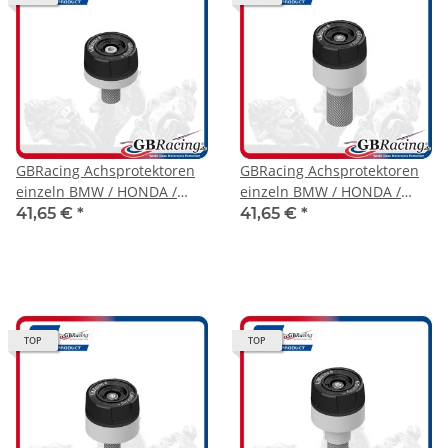
GBRacing Achsprotektoren
GBRacing Achsprotektoren
einzeln BMW / HONDA /
einzeln BMW / HONDA /
SUZUKI / YAMAHA ( bitte
SUZUKI / YAMAHA ( bitte
41,65 €
*
41,65 €
*
Modellzuordnung beachten
Modellzuordnung beachten
)
)
TOP
TOP