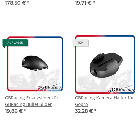
2025 / R9 2025- / MT-10
Schwingenprotektoren
178,50 €
*
19,71 €
*
2015-2026
AUF LAGER
TOP
GBRacing Ersatzslider für
GBRacing Kamera Halter für
GBRacing Bullet Slider
Gopro
19,86 €
*
32,28 €
*