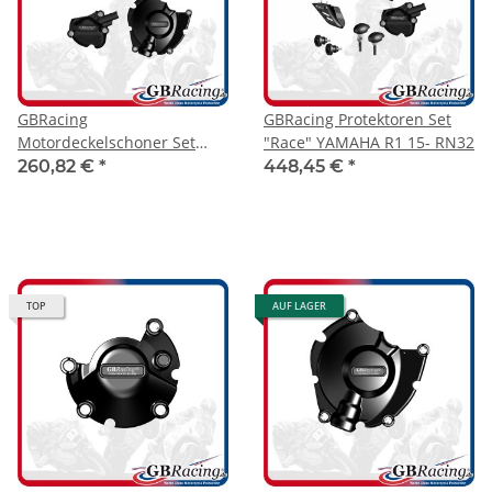
GBRacing
GBRacing Protektoren Set
Motordeckelschoner Set
"Race" YAMAHA R1 15- RN32
YAMAHA R1 15-25
260,82 €
*
448,45 €
*
TOP
AUF LAGER