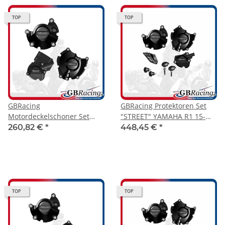
TOP
TOP
GBRacing
GBRacing Protektoren Set
Motordeckelschoner Set
"STREET" YAMAHA R1 15-
"RACE" YAMAHA R1 15-25
RN32
260,82 €
*
448,45 €
*
TOP
TOP