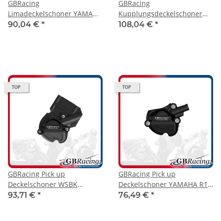
GBRacing
GBRacing
Limadeckelschoner YAMAHA
Kupplungsdeckelschoner
R1 15-25
YAMAHA R1 15-25
90,04 €
*
108,04 €
*
TOP
TOP
GBRacing Pick up
GBRacing Pick up
Deckelschoner WSBK
Deckelschoner YAMAHA R1
YAMAHA R1 15-25
15-25
93,71 €
*
76,49 €
*