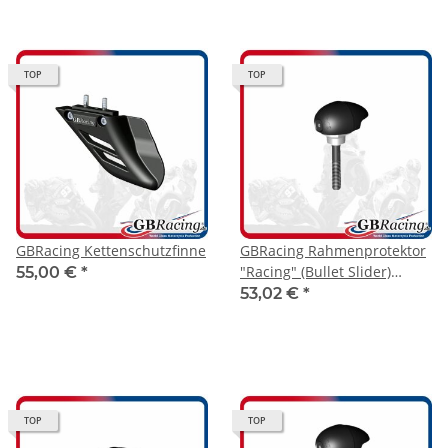
TOP
TOP
GBRacing Kettenschutzfinne
GBRacing Rahmenprotektor
"Racing" (Bullet Slider)
55,00 €
*
Yamaha R1 2015- links
53,02 €
*
TOP
TOP