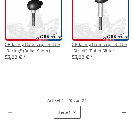
GBRacing Rahmenprotektor
GBRacing Rahmenprotektor
"Racing" (Bullet Slider)
"Street" (Bullet Slider)
Yamaha R1 2015- rechts
Yamaha R1 2015- / MT-10
53,02 €
*
53,02 €
*
16- links
Artikel 1 - 20 von 26
Seite
1