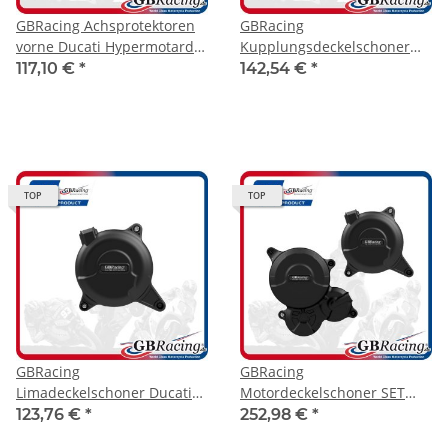
GBRacing Achsprotektoren
GBRacing
vorne Ducati Hypermotard
Kupplungsdeckelschoner
698 Mono 2024-2025 /
Ducati Hypermotard 698
117,10 €
*
142,54 €
*
Monster + Monster SP 2021-
Mono 2024-
2025
TOP
TOP
GBRacing
GBRacing
Limadeckelschoner Ducati
Motordeckelschoner SET
Hypermotard 698 Mono
Ducati Hypermotard 698
123,76 €
*
252,98 €
*
2024-
Mono 2024-