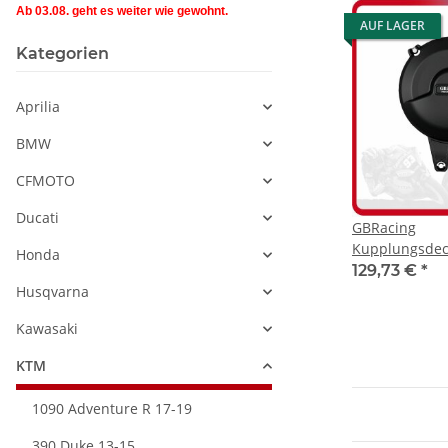
Ab 03.08. geht es weiter wie gewohnt.
AUF LAGER
Kategorien
Aprilia
BMW
CFMOTO
Ducati
GBRacing
Kupplungsdec
Honda
690 Duke / En
129,73 €
*
Husqvarna 70
Husqvarna
Kawasaki
KTM
1090 Adventure R 17-19
390 Duke 13-15