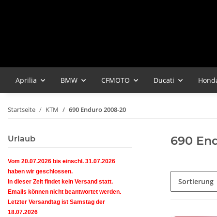
Aprilia
BMW
CFMOTO
Ducati
Hond
Startseite
KTM
690 Enduro 2008-20
690 En
Urlaub
Vom 20.07.2026 bis einschl. 31.07.2026
haben wir geschlossen.
Sortierung
In dieser Zeit findet kein Versand statt.
Emails können nicht beantwortet werden.
Letzter Versandtag ist Samstag der
18.07.2026