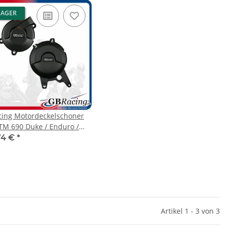
LAGER
ing Motordeckelschoner
TM 690 Duke / Enduro /
 Husqvarna 701
74 €
*
Artikel 1 - 3 von 3