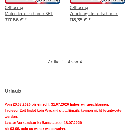
GBRacing
GBRacing
Motordeckelschoner SET
Zündungsdeckelschoner
Honda CB750 Hornet 23- /
Honda CB750 Hornet 23- /
317,86 €
*
118,35 €
*
XL750 Transalp 23-
XL750 Transalp 23-
Artikel 1 - 4 von 4
Urlaub
Vom 20.07.2026 bis einschl. 31.07.2026 haben wir geschlossen.
In dieser Zeit findet kein Versand statt. Emails können nicht beantwortet
werden.
Letzter Versandtag ist Samstag der 18.07.2026
Ab 03.08. geht es weiter wie gewohnt.