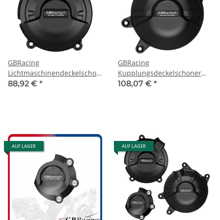
GBRacing
GBRacing
Lichtmaschinendeckelschoner
Kupplungsdeckelschoner
CBR 500 19-
CBR 500 19-
88,92 €
*
108,07 €
*
AUF LAGER
AUF LAGER