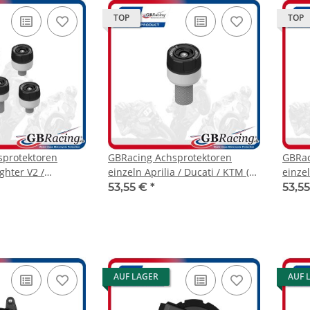
TOP
TOP
sprotektoren
GBRacing Achsprotektoren
GBRac
ghter V2 /
einzeln Aprilia / Ducati / KTM (
einzel
Multistrada V2
bitte Modellzuordnung
Panig
53,55 €
*
53,5
onster 2026
beachten )
2025-
+ 26- 
AUF LAGER
AUF 