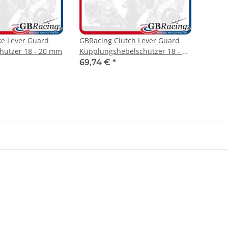
e Lever Guard
GBRacing Clutch Lever Guard
hützer 18 - 20 mm
Kupplungshebelschützer 18 - 20
mm
69,74 €
*