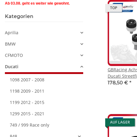
Ab 03.08. geht es weiter wie gewohnt.
TOP
Kategorien
Aprilia
BMW
CFMOTO
Ducati
GBRacing Ach
Ducati Streetfi
1098 2007 - 2008
Panigale V2 / 
178,50 €
*
2025-2026 / M
1198 2009 - 2011
1199 2012 - 2015
1299 2015 - 2021
AUF LAGER
749 / 999 Race only
848