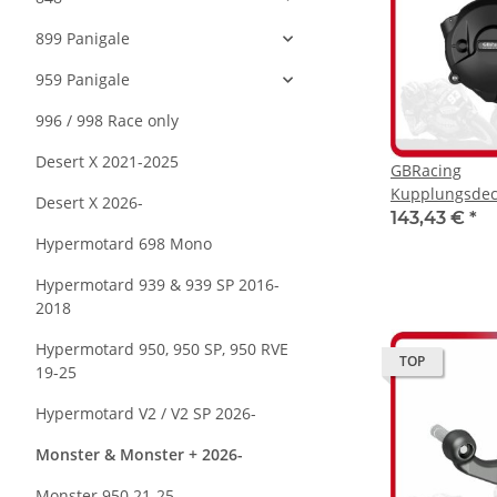
899 Panigale
959 Panigale
996 / 998 Race only
Desert X 2021-2025
GBRacing
Kupplungsdec
Desert X 2026-
Panigale V2 25
143,43 €
*
V2 25-26 / Multistrada V2 25-26 /
Hypermotard 698 Mono
Hypermotard V
Hypermotard 939 & 939 SP 2016-
V2 26- / Monst
2018
Hypermotard 950, 950 SP, 950 RVE
TOP
19-25
Hypermotard V2 / V2 SP 2026-
Monster & Monster + 2026-
Monster 950 21-25