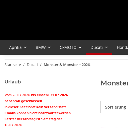
Aprilia
BMW
CFMOTO
Ducati
Hond
Startseite
Ducati
Monster & Monster + 2026-
Monster
Urlaub
Vom 20.07.2026 bis einschl. 31.07.2026
haben wir geschlossen.
Sortierung
In dieser Zeit findet kein Versand statt.
Emails können nicht beantwortet werden.
Letzter Versandtag ist Samstag der
18.07.2026