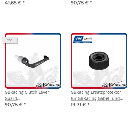
YAMAHA ( bitte
mit 15 mm Spacer
41,65 €
*
90,75 €
*
Modellzuordnung beachten
)
TOP
GBRacing Clutch Lever
GBRacing Ersatzprotektor
Guard
für GBRacing Gabel- und
Kupplungshebelschützer
Schwingenprotektoren
90,75 €
*
19,71 €
*
M18 mit 15 mm Spacer