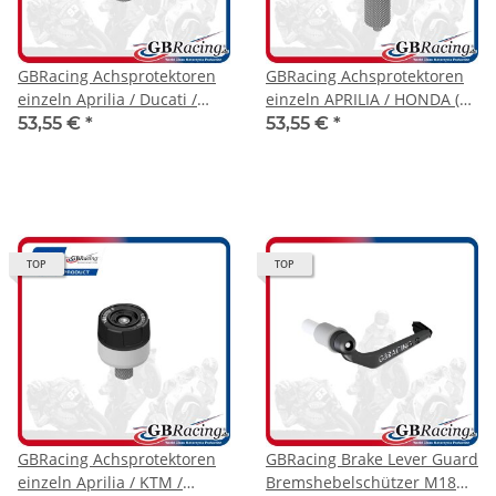
GBRacing Achsprotektoren
GBRacing Achsprotektoren
einzeln Aprilia / Ducati /
einzeln APRILIA / HONDA (
KTM ( bitte
bitte Modellzuordnung
53,55 €
*
53,55 €
*
Modellzuordnung beachten
beachten )
)
TOP
TOP
GBRacing Achsprotektoren
GBRacing Brake Lever Guard
einzeln Aprilia / KTM /
Bremshebelschützer M18