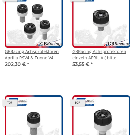
GBRacing Achsprotektoren
GBRacing Achsprotektoren
Aprilia RSV4 & Tuono V4
einzeln APRILIA ( bitte
2021-2026
Modellzuordnung beachten
202,30 €
*
53,55 €
*
)
TOP
TOP