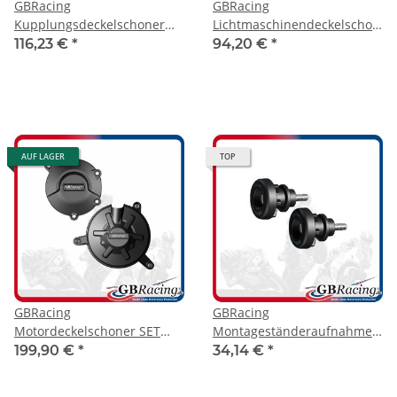
GBRacing
GBRacing
Kupplungsdeckelschoner
Lichtmaschinendeckelschoner
Aprilia RSV4 09-26
Aprilia RSV4 2021-2024
116,23 €
*
94,20 €
*
AUF LAGER
TOP
GBRacing
GBRacing
Motordeckelschoner SET
Montageständeraufnahme
Aprilia RSV4 2021-
mit Protektor M6
199,90 €
*
34,14 €
*