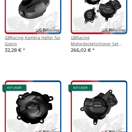
GBRacing Kamera Halter für
GBRacing
Gopro
Motordeckelschoner Set
CBR 1000 RR 17-
32,28 €
*
266,02 €
*
AUF LAGER
AUF LAGER