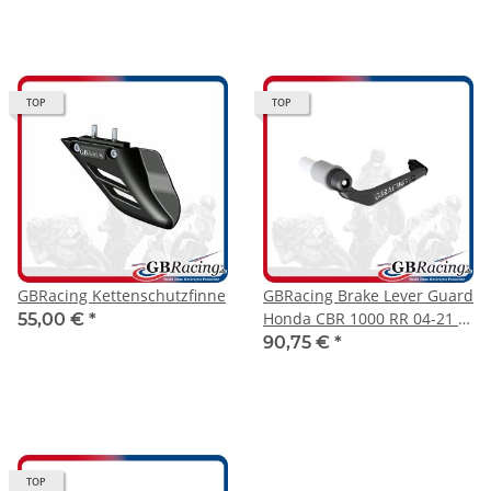
TOP
TOP
GBRacing Kettenschutzfinne
GBRacing Brake Lever Guard
Honda CBR 1000 RR 04-21 /
55,00 €
*
CBR 1000 RR-R 20- / CBR 600
90,75 €
*
RR 07-24 ( für orig.
Lenkstummel )
TOP