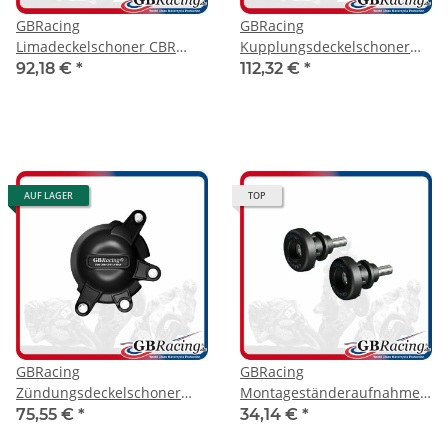
GBRacing
GBRacing
Limadeckelschoner CBR
Kupplungsdeckelschoner
1000 RR 17-
CBR 1000 RR 17-
92,18 €
*
112,32 €
*
AUF LAGER
TOP
GBRacing
GBRacing
Zündungsdeckelschoner
Montageständeraufnahme
CBR 1000 RR 17-
mit Protektor M8
75,55 €
*
34,14 €
*