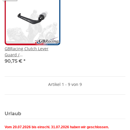
GBRacing Clutch Lever
Guard /
Kupplungshebelschützer
90,75 €
*
Honda CBR 1000 RR 04-22 /
CBR 1000 RR-R 20- / CBR 600
RR 07-24 ( für orig.
Artikel 1 - 9 von 9
Lenkstummel )
Urlaub
Vom 20.07.2026 bis einschl. 31.07.2026 haben wir geschlossen.