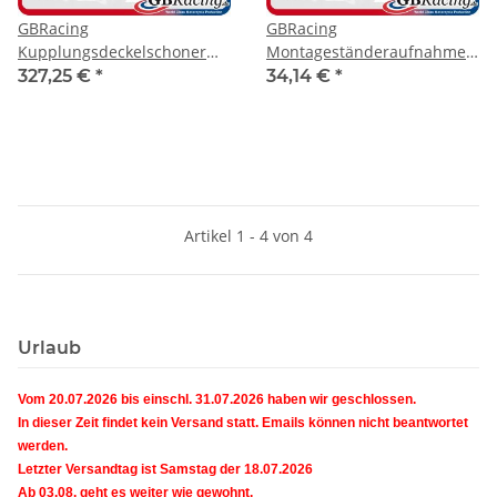
GBRacing
GBRacing
Kupplungsdeckelschoner
Montageständeraufnahme
Suzuki GSX-R 1300
mit Protektor M8
327,25 €
*
34,14 €
*
Hayabusa 21-
Artikel 1 - 4 von 4
Urlaub
Vom 20.07.2026 bis einschl. 31.07.2026 haben wir geschlossen.
In dieser Zeit findet kein Versand statt. Emails können nicht beantwortet
werden.
Letzter Versandtag ist Samstag der 18.07.2026
Ab 03.08. geht es weiter wie gewohnt.