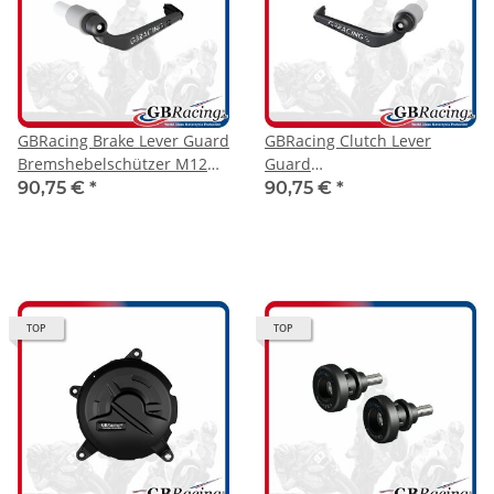
GBRacing Brake Lever Guard
GBRacing Clutch Lever
Bremshebelschützer M12
Guard
mit 15mm Spacer
Kupplungshebelschützer
90,75 €
*
90,75 €
*
M12 mit 15mm Spacer
TOP
TOP